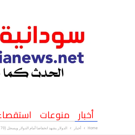
أخبار
منوعات
استقصاء
Home
أخبار
الدولار يشهد انخفاضا أمام الدولار ويسجل (170)جنيها بدلا عن (205)جنية