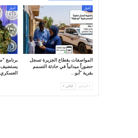
أخبار
أخبار
المواصفات بقطاع الجزيرة تسجل
برنامج “س
حضوراً ميدانياً في حادثة التسمم
يستضيف مد
بقرية “أبو…
العسكري
السابق
التالي