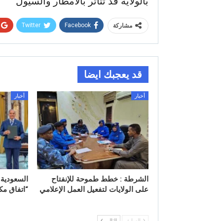
بالولاية قد تتأثر بالامطار والسيول
Twitter
Facebook
مشاركة
قد يعجبك ايضا
أخبار
أخبار
الشرطة : خطط طموحة للإنفتاح
السعودية 
على الولايات لتفعيل العمل الإعلامي
“اتفاق مك
السابق
التالي