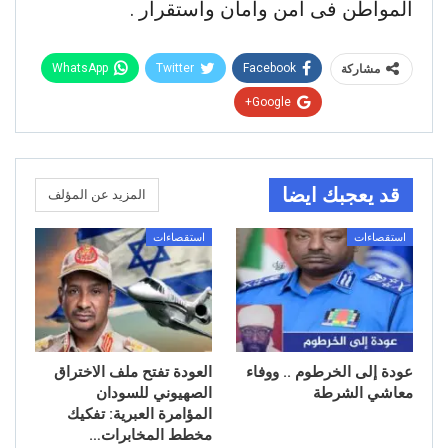
المواطن فى أمن وأمان واستقرار .
WhatsApp
Twitter
Facebook
مشاركة
Google+
قد يعجبك ايضا
المزيد عن المؤلف
استقصاءات
استقصاءات
عودة إلى الخرطوم .. ووفاء
العودة تفتح ملف الاختراق
معاشي الشرطة
الصهيوني للسودان
المؤامرة العبرية: تفكيك
مخطط المخابرات…