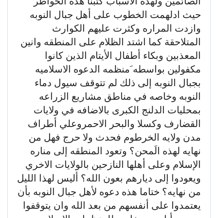
الصائمين ولهذه الأسباب كتبنا هذه الخواطر
حيث ادلهمت الخطوب على أهل جبال النوبه
وازدت المراره وكثرت عليهم الكوارث
المتلاحقة كما اشتد الظلام على المنطقه وانين
المعذبين وبكاء أطفال الأيتام الذين كانوا
مكفولين بواسطه َمنظمه الدعوه الاسلاميه
بجبال النوبه إلى ذلك لم تتوقف سيول دماء
النوبه وخاصه في مناطق مشاريع الزراعه
بمحليات الدلنج الكبرى بالاضافه في ولايات
القضارف وكسلا والبحر الاحمروعلي أطراف
مدن ولايه الخرطوم فحدث ولا حرج فهل من
نهايه لهذه الَمحن؟ وتعود المنطقه إلى مناره
الإسلام وعلى أهلها النازحين بالولايات الاخري
ويعودوا إلى ديارهم بعون الله؟ أليس لهذا الليل
من نهايه؟ ختاما هذه دعوه لأهل جبال النوبه بأن
يعتمدوا على أنفسهم من بعد الله وان يتوقفوا