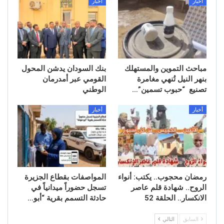
أخبار
أخبار
مباحث التموين والمستهلك
بنك السودان يدشن المحول
بنهر النيل تُنهي مغامرة
القومي عبر أمدرمان
تصنيع “حبوب تسمين”…
الوطني
أخبار
أخبار
رمضان محجوب.. يكتب: أنواء
المواصفات بقطاع الجزيرة
الروح.. شهادة قلم عاصر
تسجل حضوراً ميدانياً في
الانكسار.. الحلقة 52
حادثة التسمم بقرية “أبو…
السابق
التالي