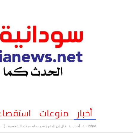
أخبار
منوعات
استقصاء
Home
أخبار
قال إن الدعوة قدمت له بصفته الشخصية ..(……)