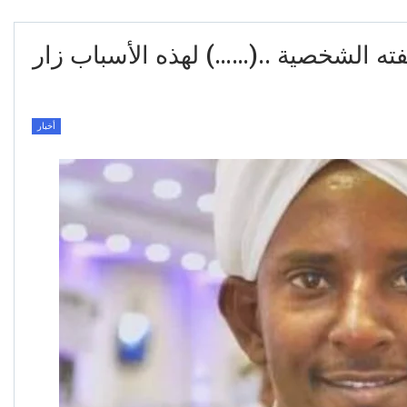
ته الشخصية ..(……) لهذه الأسباب زار
أخبار