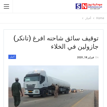
Home
أخبار
توقيف سائق شاحنه افرغ (تانكر)
جازولين في الخلاء
أخبار
On
فبراير 18, 2020