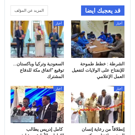
قد يعجبك ايضا
المزيد عن المؤلف
أخبار
أخبار
الشرطة : خطط طموحة
السعودية وتركيا وباكستان…
للإنفتاح على الولايات لتفعيل
توقيع “اتفاق مكة للدفاع
العمل الإعلامي
المشترك
أخبار
أخبار
إنطلاقاً من رعاية إنسان
كامل إدريس يطالب