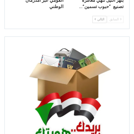
بنهر النيل تُنهي مغامرة
القومي عبر أمدرمان
تصنيع “حبوب تسمين”…
الوطني
السابق
التالي