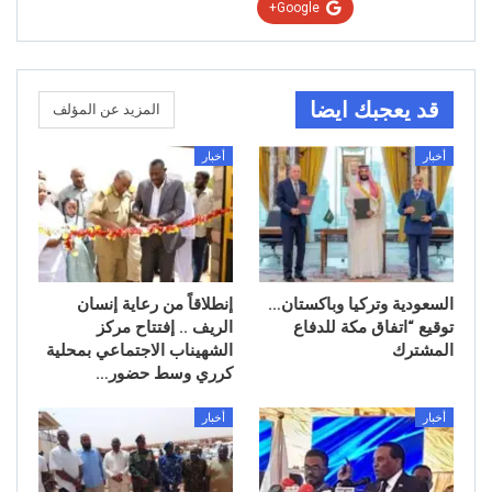
Google+
قد يعجبك ايضا
المزيد عن المؤلف
أخبار
أخبار
السعودية وتركيا وباكستان…
إنطلاقاً من رعاية إنسان
توقيع “اتفاق مكة للدفاع
الريف .. إفتتاح مركز
المشترك
الشهيناب الاجتماعي بمحلية
كرري وسط حضور…
أخبار
أخبار