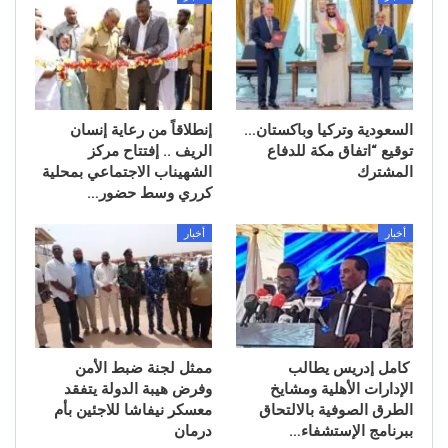
السعودية وتركيا وباكستان…
إنطلاقاً من رعاية إنسان
توقيع “اتفاق مكة للدفاع
الريف .. إفتتاح مركز
المشترك
الشهيناب الاجتماعي بمحلية
كرري وسط حضور…
أخبار
أخبار
كامل إدريس يطالب
ممثل لجنة ضبط الأمن
الإدارات الأهلية ومشايخ
وفرض هيبة الدولة يتفقد
الطرق الصوفية بالالتحاق
معسكر نيفاشا للاجئين بأم
ببرنامج الإستشفاء…
درمان