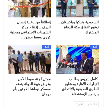
السعودية وتركيا وباكستان…
إنطلاقاً من رعاية إنسان
توقيع “اتفاق مكة للدفاع
الريف .. إفتتاح مركز
المشترك
الشهيناب الاجتماعي بمحلية
كرري وسط حضور…
أخبار
أخبار
كامل إدريس يطالب
ممثل لجنة ضبط الأمن
الإدارات الأهلية ومشايخ
وفرض هيبة الدولة يتفقد
الطرق الصوفية بالالتحاق
معسكر نيفاشا للاجئين بأم
ببرنامج الإستشفاء…
درمان
السابق
التالي