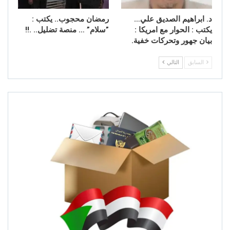
د. ابراهيم الصديق علي…
رمضان محجوب.. يكتب : ​
يكتب : الحوار مع امريكا :
”سلام” … منصة تضليل.. .!!
بيان جهور وتحركات خفية.
السابق
التالي