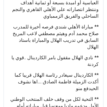
العباسية أو امبدة بسبعة أو ثمانية أهداف
وننتظر انتصاراته علي الأهلي القاهري والنجم
الساحلي والفريق الزممباوي
** مباراة الأهلي شندي فرصه أخيرة للمدرب
صلاح محمد آدم وهيثم مصطفي لاعب المريخ
السابق في تدريب الهلال والمباراة باستاد
الهلال
** نادي الهلال مقفول بامر الكاردينال ..قوي يا
كردنة
** الكاردينال سيغادر رئاسة الهلال قريبا كما
أكدت الزميلة فاطمة الصادق ….اها نشوف
الحيدفع منو
** التحية لكل من وقف خلف المنتخب الوطني
الأول ودعمه ماديا ومعنويا قبل مباراته أمام