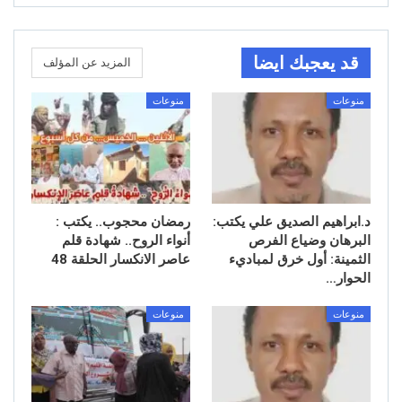
قد يعجبك ايضا
المزيد عن المؤلف
منوعات
منوعات
د.ابراهيم الصديق علي يكتب:
رمضان محجوب.. يكتب :
البرهان وضياع الفرص
أنواء الروح.. شهادة قلم
الثمينة: أول خرق لمباديء
عاصر الانكسار الحلقة 48
الحوار…
منوعات
منوعات