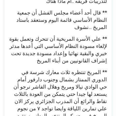
لتدريبات فريقه ..ام ماذا هناك
** قال أحد أعضاء مجلس الفشل أن جمعية
النظام الأساسي قائمة اليوم وستعقد باستاد
المريخ …نشوف
** علي الأسرة المريخية أن تتحرك وتعمل بقوة
لإلغاء مسودة النظام الأساسي التي أعدها مدثر
خيري والبقية نهائيا وإعداد مسودة جديدة تحت
إشراف القانونيين من أبناء المريخ
** المريخ تنتظره ثلاث معارك شرسة في
الدوري الممتاز بشمال وجنوب دارفور أمام
حي الوادي نيالا ومريخ وهلال الفاشر نرجو أن
يستعد لها جيدا حتي يتمكن من العودة بالثلاث
نقاط والرائع أن المدرب الجزائري يركز الان
علي تمارين اللياقة وايضا تواجد ٧ من نجوم
المريخ في معسكر المنتخب الوطني ستفيد